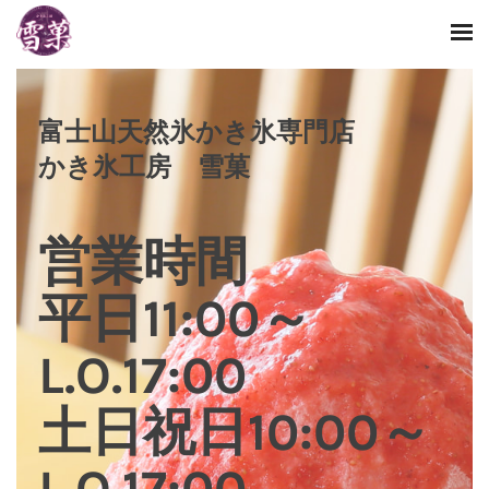
富士山天然氷かき氷専門店
​かき氷工房 雪菓
営業時間
​平日11:00～
L.O.17:00
土日祝日10:00～