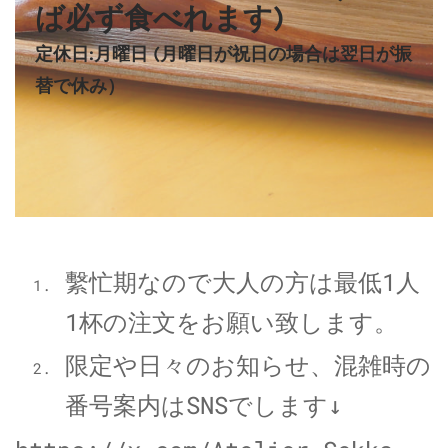
ば必ず食べれます)
定休日:月曜日 (月曜日が祝日の場合は翌日が振
替で休み）
繫忙期なので大人の方は最低1人
1杯の注文をお願い致します。
限定や日々のお知らせ、混雑時の
番号案内
はSNSでします↓